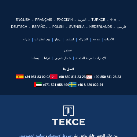
中文
TÜRKÇE
العربية
РУССКИЙ
FRANÇAIS
ENGLISH
فارسی
NEDERLANDS
SVENSKA
POLSKI
ESPAÑOL
DEUTSCH
الأحداث
مدونة
الشركة
استثمر
إيجار
بيع العقارات
شراء
استثمر:
الإمارات العربية المتحدة
شمال قبرص
تركيا
إسبانيا
اتصل بنا
+34 951 83 02 02
+90 850 811 23 23
+90 850 811 23 23
+971 521 958 490
+46 8 420 022 44
​من خلال البحث، فإنك توافق على
شروط الاستخدام
و
سياسة الخصوصية.