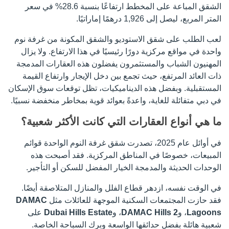
الشقق المباعة على المخطط ارتفاعًا بنسبة 28.6% في سعر
المتر المربع، ليصل إلى 1,926 درهمًا إماراتيًا.
لعب الطلب على شقق الاستوديو والشقق المكونة من غرفة نوم
واحدة في مواقع مركزية دورًا رئيسيًا في هذا الارتفاع. ولا يزال
المهنيون الشباب والمستثمرون يفضلون هذه العقارات المدمجة
ذات العائد المرتفع، حيث تجمع بين دخل الإيجار وارتفاع القيمة
المستقبلية. وبفضل هذه الديناميكيات، تظل توقعات سوق الإسكان
في دبي متفائلة للغاية، واعدةً بعوائد قوية بمخاطر منخفضة نسبيًا.
ما هي أنواع العقارات التي كانت الأكثر شعبية؟
في أوائل عام 2025، تصدرت شقق غرفة النوم الواحدة قوائم
المبيعات، خصوصًا في المناطق المركزية. فقد أصبحت هذه
الوحدات الحديثة والمدمجة الخيار المفضل للسكن أو التأجير.
في الوقت نفسه، ازدهر قطاع الفلل والمنازل المتلاصقة أيضًا.
فقد حازت المجتمعات السكنية الموجهة للعائلات مثل
DAMAC
Lagoons
، و
DAMAC Hills 2
، و
Dubai Hills Estate
على
شعبية هائلة بفضل حدائقها الواسعة وبرك السباحة الخاصة.