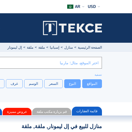
AR
USD
ش
الصفحة الرئيسية
منازل
إسبانيا
ملقة
ملقة
إل ليمونار
تصفية
المواقع
النوع
السعر
الوسم
غرف
قائمة العقارات
قم بزيارة مكتب ملقة
عروض مميزة
منازل للبيع في إل ليمونار, ملقة, ملقة