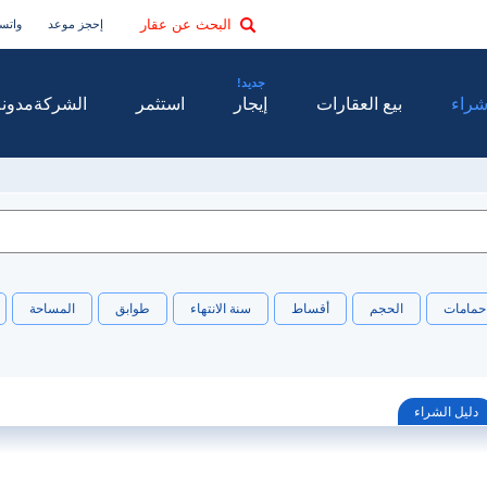
البحث عن عقار
إحجز موعد
واتس
راء
بيع العقارات
إيجار
استثمر
الشركة
مدونة
حمامات
الحجم
أقساط
سنة الانتهاء
طوابق
المساحة
دليل الشراء