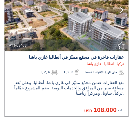
AYT-03463
عقارات فاخرة في مجمّع مميّز في أنطاليا غازي باشا
تركيا - أنطاليا - غازي باشا
1, 2, 4
1, 2, 3
حتى تاريخ الانتهاء القسط
تقع العقارات ضمن مجمّع مميّز في غازي باشا، أنطاليا، وعلى بُعد
مسافة سير من المرافق والخدمات اليومية. يضم المشروع حمّاماً
تركياً، ساونا، ومركزاً رياضياً.
108.000
من
USD