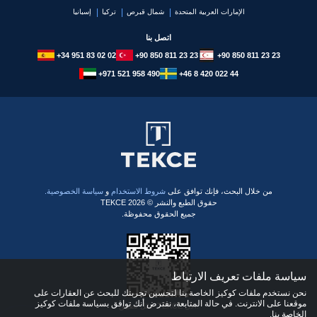
الإمارات العربية المتحدة
شمال قبرص
تركيا
إسبانيا
اتصل بنا
+34 951 83 02 02
+90 850 811 23 23
+90 850 811 23 23
+971 521 958 490
+46 8 420 022 44
​من خلال البحث، فإنك توافق على
شروط الاستخدام
و
سياسة الخصوصية.
حقوق الطبع والنشر © 2026 TEKCE
جميع الحقوق محفوظة.
سياسة ملفات تعريف الارتباط
نحن نستخدم ملفات كوكيز الخاصة بنا لتحسين تجربتك للبحث عن العقارات على
موقعنا على الانترنت. في حالة المتابعة، نفترض أنك توافق بسياسة ملفات كوكيز
حمّل تطبيق TEKCE الآن!
الخاصة بنا.