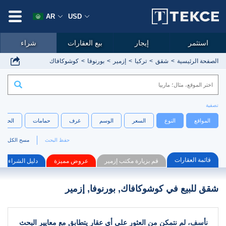
AR
USD
استثمر
إيجار
بيع العقارات
شراء
الصفحة الرئيسية
شقق
تركيا
إزمير
بورنوفا
كوشوكافاك
تصفية
المواقع
النوع
السعر
الوسم
غرف
حمامات
الحجم
حفظ البحث
مسح الكل
قائمة العقارات
قم بزيارة مكتب إزمير
عروض مميزة
دليل الشراء
شقق للبيع في كوشوكافاك, بورنوفا, إزمير
نأسف، لم نتمكن من العثور على أي عقار يتطابق مع معايير البحث