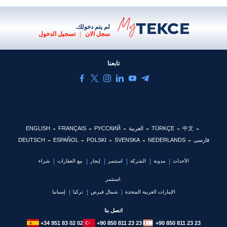
لم يتم دخولك.
سجل الان
|
تسجيل الدخول
تابعنا
中文
TÜRKÇE
العربية
РУССКИЙ
FRANÇAIS
ENGLISH
فارسی
NEDERLANDS
SVENSKA
POLSKI
ESPAÑOL
DEUTSCH
الأحداث
مدونة
الشركة
استثمر
إيجار
بيع العقارات
شراء
استثمر:
الإمارات العربية المتحدة
شمال قبرص
تركيا
إسبانيا
اتصل بنا
+34 951 83 02 02
+90 850 811 23 23
+90 850 811 23 23