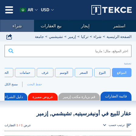
AR
USD
استثمر
إيجار
بيع العقارات
شراء
الصفحة الرئيسية
شراء
تركيا
إزمير
تشيشمي
جامعة
تصفية
المواقع
النوع
السعر
الوسم
غرف
حمامات
الحجم
حفظ البحث
مسح الكل
قائمة العقارات
قم بزيارة مكتب إزمير
عروض مميزة
دليل الشراء
عقار للبيع في أونيفرسيتيه, تشيشمي, إزمير
ترتيب حسب
عرض
1 / 1
العقارات