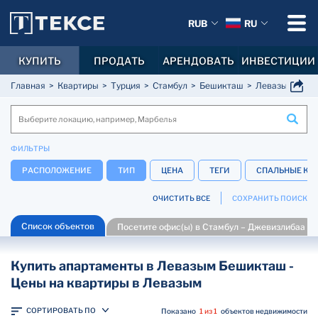
RUB
RU
КУПИТЬ
ПРОДАТЬ
АРЕНДОВАТЬ
ИНВЕСТИЦИИ
Главная
Квартиры
Турция
Стамбул
Бешикташ
Левазым
ФИЛЬТРЫ
РАСПОЛОЖЕНИЕ
ТИП
ЦЕНА
ТЕГИ
СПАЛЬНЫЕ КО
ОЧИСТИТЬ ВСЕ
СОХРАНИТЬ ПОИСК
Список объектов
Посетите офис(ы) в Стамбул – Джевизлибаа
Купить апартаменты в Левазым Бешикташ -
Цены на квартиры в Левазым
СОРТИРОВАТЬ ПО
Показано
1 из 1
объектов недвижимости