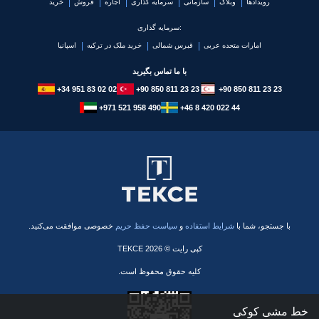
رویدادها
وبلاگ
سازمانی
سرمایه گذاری
اجاره
فروش
خرید
سرمایه گذاری:
امارات متحده عربی
قبرس شمالی
خرید ملک در ترکیه
اسپانیا
با ما تماس بگیرید
+34 951 83 02 02
+90 850 811 23 23
+90 850 811 23 23
+971 521 958 490
+46 8 420 022 44
با جستجو، شما با
شرایط استفاده
و
سیاست حفظ حریم
خصوصی موافقت می‌کنید.
کپی رایت © 2026 TEKCE
کلیه حقوق محفوظ است.
خط مشی کوکی