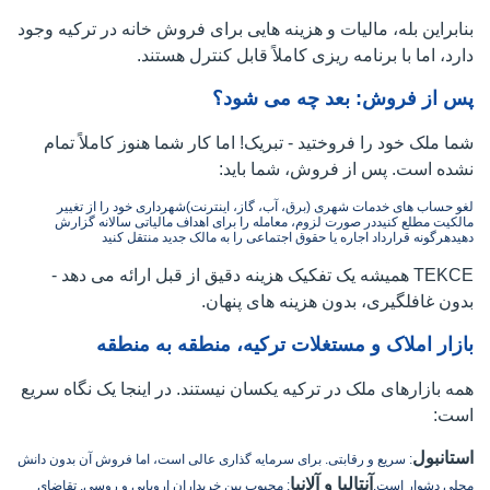
بنابراین بله، مالیات و هزینه هایی برای فروش خانه در ترکیه وجود
دارد، اما با برنامه ریزی کاملاً قابل کنترل هستند.
پس از فروش: بعد چه می شود؟
شما ملک خود را فروختید - تبریک! اما کار شما هنوز کاملاً تمام
نشده است. پس از فروش، شما باید:
لغو حساب های خدمات شهری (برق، آب، گاز، اینترنت)
شهرداری خود را از تغییر
مالکیت مطلع کنید
در صورت لزوم، معامله را برای اهداف مالیاتی سالانه گزارش
دهید
هرگونه قرارداد اجاره یا حقوق اجتماعی را به مالک جدید منتقل کنید
TEKCE همیشه یک تفکیک هزینه دقیق از قبل ارائه می دهد -
بدون غافلگیری، بدون هزینه های پنهان.
بازار املاک و مستغلات ترکیه، منطقه به منطقه
همه بازارهای ملک در ترکیه یکسان نیستند. در اینجا یک نگاه سریع
است:
استانبول
: سریع و رقابتی. برای سرمایه گذاری عالی است، اما فروش آن بدون دانش
آنتالیا و آلانیا
محلی دشوار است.
: محبوب بین خریداران اروپایی و روسی. تقاضای