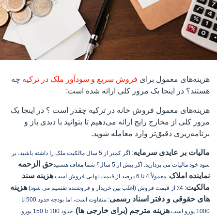
هزینه‌های معمول برای
فروش سریع و سودآور ملک در ترکیه
چه
هستند؟ در اینجا یک مرور کلی ارائه شده است:
هزینه‌های معمول فروش خانه در ترکیه چقدر است ؟ در اینجا یک
مرور کلی از مخارج رایج ارائه می‌دهیم تا بتوانید با دیدی باز و
برنامه‌ریزی دقیق‌تر وارد معامله شوید.
مالیات بر عایدی سرمایه
: اگر کمتر از 5 سال مالکیت ملک را داشته باشید، بر
حق الزحمه
سود خود مالیات می پردازید. اگر بیش از 5 سال؟ شما معاف هستید
نماینده املاک
هزینه سند
: معمولاً 4 تا 6 درصد از قیمت نهایی فروش است.
مالکیت
هزینه
: 4٪ از قیمت فروش (اغلب بین خریدار و فروشنده تقسیم می شود).
های حقوقی و دفتر اسناد رسمی
: متفاوت است، اما بودجه حدود 500 تا
هزینه مترجم (برای خارجی ها)
1000 یورو است.
: حدود 100 تا 150 یورو.