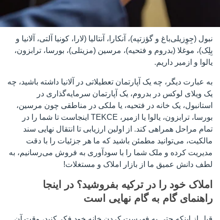
نبول (جِوِزیلی‌باغ و گؤزتپه)، آنکارا، آنتالیا (لارا، کونیا آلتی، آلانیا و
بِلِک)، موغلا (بدروم و فتحیه)، مرسین (مزیتلی)، بورسا، ترابزون،
یالوا و ازمیر داریم.
به عبارت دیگر، چه یک آپارتمان تعطیلاتی در آلانیا داشته باشید، چه
یک ویلای لوکس در بدروم، یک آپارتمان سرمایه‌گذاری در
استانبول، یک خانه در فتحیه، یا ملکی در مناطقی چون مرسین،
بورسا، ترابزون، یالوا یا ازمیر، TEKCE اینجاست تا شما را در
تمام مراحل همراهی کند. از اولین ارزیابی تا انتقال نهایی سند
مالکیت، می‌توانید مطمئن باشید که ما هر جزئیات را با دقت
مدیریت کرده و ملک شما را با سودآوری به فروش می‌رسانیم، به
لطف دانش عمیق ما از بازار املاک و مستغلات!
املاک خود را در ترکیه بفروشید؟ در اینجا
راهنمای گام به گام نهایی است
قبل از اینکه حتی به فهرست کردن خانه خود فکر کنید، وقت آن