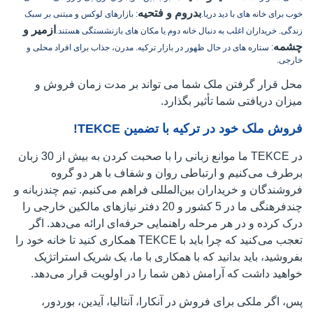
بدروم و فتحیه
خوب برای خانه های با دید دریا.
: بازارهای لوکس و مبتنی بر سبک
ازمیر و
زندگی. خریداران اغلب به دنبال خانه دوم یا مکان های بازنشستگی هستند.
چشمه
: ستاره های در حال ظهور در بازار ترکیه. مدرن، جذاب برای افراد محلی و
خارجی.
محل قرار گرفتن ملک شما می تواند بر مدت زمان فروش و
میزان دریافتی شما تأثیر بگذارد.
فروش ملک خود در ترکیه با تضمین TEKCE!
در TEKCE ما موانع زبانی را با صحبت کردن به بیش از 30 زبان
برطرف می‌کنیم و ارتباطی روان و شفاف با هر دو گروه
فروشندگان و خریداران بین‌المللی فراهم می‌کنیم. تیم چندزبانه و
چندفرهنگی ما در 5 کشور و 20 دفتر نیازهای مالکین خارجی را
درک کرده و در هر مرحله راهنمایی حرفه‌ای ارائه می‌دهد. اگر
تعجب می‌کنید که چرا باید با TEKCE همکاری کنید تا خانه خود را
بفروشید، باید بدانید که با همکاری با ما، یک شریک استراتژیک
خواهید داشت که آرامش ذهن شما را در اولویت قرار می‌دهد.
پس، اگر ملکی برای فروش در آنکارا، آنتالیا، آیدین، بوردور،