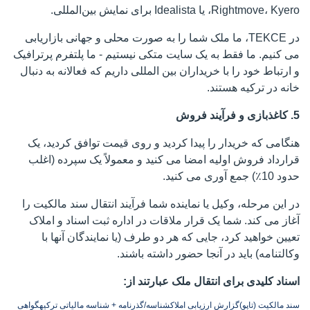
Rightmove، Kyero، یا Idealista برای نمایش بین‌المللی.
در TEKCE، ما ملک شما را به صورت محلی و جهانی بازاریابی
می کنیم. ما فقط به یک سایت متکی نیستیم - ما پلتفرم پرترافیک
و ارتباط خود را با خریداران بین المللی داریم که فعالانه به دنبال
خانه در ترکیه هستند.
5. کاغذبازی و فرآیند فروش
هنگامی که خریدار را پیدا کردید و روی قیمت توافق کردید، یک
قرارداد فروش اولیه امضا می کنید و معمولاً یک سپرده (اغلب
حدود 10٪) جمع آوری می کنید.
در این مرحله، وکیل یا نماینده شما فرآیند انتقال سند مالکیت را
آغاز می کند. شما یک قرار ملاقات در اداره ثبت اسناد و املاک
تعیین خواهید کرد، جایی که هر دو طرف (یا نمایندگان آنها با
وکالتنامه) باید در آنجا حضور داشته باشند.
اسناد کلیدی برای انتقال ملک عبارتند از:
سند مالکیت (تاپو)
گزارش ارزیابی املاک
شناسه/گذرنامه + شناسه مالیاتی ترکیه
گواهی