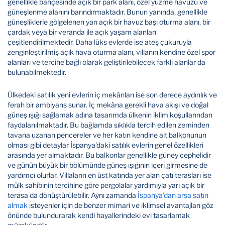
genellikle bahçesinde açık bir park alanı, özel yüzme havuzu ve
güneşlenme alanını barındırmaktadır. Bunun yanında, genellikle
güneşliklerle gölgelenen yarı açık bir havuz başı oturma alanı, bir
çardak veya bir veranda ile açık yaşam alanları
çeşitlendirilmektedir. Daha lüks evlerde ise ateş çukuruyla
zenginleştirilmiş açık hava oturma alanı, villanın kendine özel spor
alanları ve tercihe bağlı olarak geliştirilebilecek farklı alanlar da
bulunabilmektedir.
Ülkedeki satılık yeni evlerin iç mekânları ise son derece aydınlık ve
ferah bir ambiyans sunar. İç mekâna gerekli hava akışı ve doğal
güneş ışığı sağlamak adına tasarımda ülkenin iklim koşullarından
faydalanılmaktadır. Bu bağlamda sıklıkla tercih edilen zeminden
tavana uzanan pencereler ve her katın kendine ait balkonunun
olması gibi detaylar İspanya’daki satılık evlerin genel özellikleri
arasında yer almaktadır. Bu balkonlar genellikle güney cephelidir
ve günün büyük bir bölümünde güneş ışığının içeri girmesine de
yardımcı olurlar. Villaların en üst katında yer alan çatı terasları ise
mülk sahibinin tercihine göre pergolalar yardımıyla yarı açık bir
terasa da dönüştürülebilir. Aynı zamanda
İspanya’dan arsa satın
almak
isteyenler için de benzer mimari ve iklimsel avantajları göz
önünde bulundurarak kendi hayallerindeki evi tasarlamak