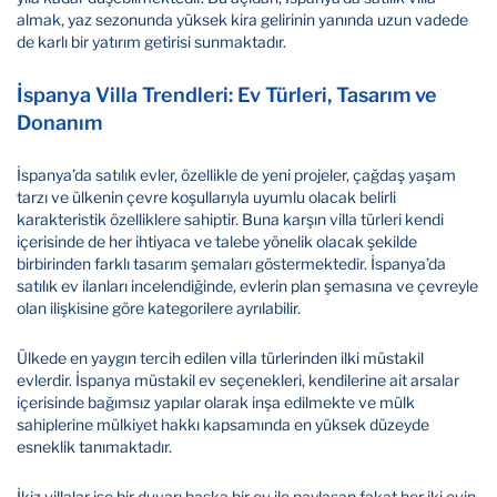
almak, yaz sezonunda yüksek kira gelirinin yanında uzun vadede
de karlı bir yatırım getirisi sunmaktadır.
İspanya Villa Trendleri: Ev Türleri, Tasarım ve
Donanım
İspanya’da satılık evler, özellikle de yeni projeler, çağdaş yaşam
tarzı ve ülkenin çevre koşullarıyla uyumlu olacak belirli
karakteristik özelliklere sahiptir. Buna karşın villa türleri kendi
içerisinde de her ihtiyaca ve talebe yönelik olacak şekilde
birbirinden farklı tasarım şemaları göstermektedir. İspanya’da
satılık ev ilanları incelendiğinde, evlerin plan şemasına ve çevreyle
olan ilişkisine göre kategorilere ayrılabilir.
Ülkede en yaygın tercih edilen villa türlerinden ilki müstakil
evlerdir. İspanya müstakil ev seçenekleri, kendilerine ait arsalar
içerisinde bağımsız yapılar olarak inşa edilmekte ve mülk
sahiplerine mülkiyet hakkı kapsamında en yüksek düzeyde
esneklik tanımaktadır.
İkiz villalar ise bir duvarı başka bir ev ile paylaşan fakat her iki evin