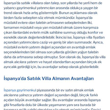
İspanya’da satılık villalara olan talep, son yıllarda he yerli hem de
yabancı gayrimenkul yatırımcıları arasında oldukça yaygın bir
trend olarak hızla artış göstermiştir. Bunun açıklaması olarak
birden fazla sebepten söz etmek mümkündür. İspanya’da
müstakil evlere olan talebin artmasının sebeplerinden ilki,
tamamen müstakil veya yarı müstakil olmak üzere karşımıza
çıkan ilanlardaki evlerin mülk sahibine sunmuş olduğu konfor ve
esneklik olarak değerlendirilebilir. İkincisi ise, İspanya villa fiyatları
açısından yatırımcılara cazip ve geniş bir alan sunmasıdır. Ayrıca,
müstakil evlerin yatırım değeri açısından en avantajlı emlak
seçeneklerinden biri olması son yıllarda görülen yoğun talebin
daha da artmasına sebep olmuştur. Son olarak da, İspanya'da villa
almak alıcılara yatırım ve hayat standartları açısından birçok ek
ayrıcalık getirdiği için, bu avantajlar sebep olarak gösterilebilir.
İspanya’da Satılık Villa Almanın Avantajları
İspanya gayrimenkul
piyasasında bir ev satın almak emlak
alıcılarına yalnızca yatırım değeri açısından değil, birçok farklı
açıdan büyük avantajlar sağlar. Bu avantajlar arasında İspanya
gibi fırsatlarla dolu bir ülkede yaşamanın yanı sıra burada bir
taşınmaz mülk sahibi olmaktan söz etmek mümkündür. Geçici