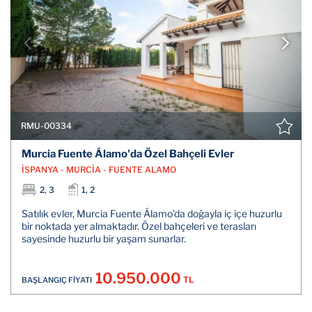
RMU-00334
Murcia Fuente Álamo'da Özel Bahçeli Evler
İSPANYA - MURCİA - FUENTE ALAMO
2, 3
1, 2
Satılık evler, Murcia Fuente Álamo'da doğayla iç içe huzurlu
bir noktada yer almaktadır. Özel bahçeleri ve terasları
sayesinde huzurlu bir yaşam sunarlar.
10.950.000
TL
BAŞLANGIÇ FİYATI