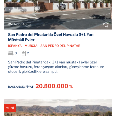
RMU-00343
San Pedro del Pinatar’da Özel Havuzlu 3+1 Yarı
Müstakil Evler
İSPANYA - MURCİA - SAN PEDRO DEL PİNATAR
3
2
San Pedro del Pinatar’daki 3+1 yarı müstakil evler özel
yüzme havuzu, ferah yaşam alanları, güneşlenme terası ve
otopark gibi özelliklere sahiptir.
20.800.000
TL
BAŞLANGIÇ FİYATI
YENİ