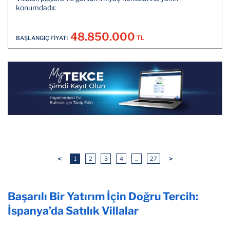
konumdadır.
48.850.000
TL
BAŞLANGIÇ FİYATI
<
>
1
2
3
4
...
27
Başarılı Bir Yatırım İçin Doğru Tercih:
İspanya’da Satılık Villalar