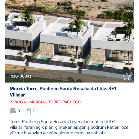
RMU-00341
Murcia Torre-Pacheco Santa Rosalía'da Lüks 3+1
Villalar
İSPANYA - MURCİA - TORRE-PACHECO
3
2
Torre-Pacheco Santa Rosalía'da yer alan müstakil 3+1
villalar; ferah açık plan iç mekânlar, geniş bodrum katları, özel
yüzme havuzları ve güneşlenme terasına sahiptir.