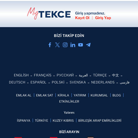
Giriş yapmadınız.
Kayıt Ol
|
Giriş Yap
BİZİ TAKİP EDİN
ENGLİSH
FRANÇAİS
РУССКИЙ
العربية
TÜRKÇE
中文
DEUTSCH
ESPAÑOL
POLSKİ
SVENSKA
NEDERLANDS
فارسی
EMLAK AL
EMLAK SAT
KİRALA
YATIRIM
KURUMSAL
BLOG
ETKİNLİKLER
Yatırım:
İSPANYA
TÜRKİYE
KUZEY KIBRIS
BİRLEŞİK ARAP EMİRLİKLERİ
BİZİ ARAYIN