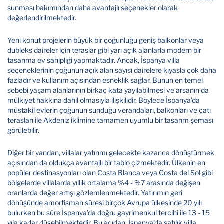
sunması bakımından daha avantajlı seçenekler olarak
değerlendirilmektedir.
Yeni konut projelerin büyük bir çoğunluğu geniş balkonlar veya
dubleks daireler için teraslar gibi yarı açık alanlarla modern bir
tasarıma ev sahipliği yapmaktadır. Ancak, İspanya villa
seçeneklerinin çoğunun açık alan sayısı dairelere kıyasla çok daha
fazladır ve kullanım açısından esneklik sağlar. Bunun en temel
sebebi yaşam alanlarının birkaç kata yayılabilmesi ve arsanın da
mülkiyet hakkına dahil olmasıyla ilişkilidir. Böylece İspanya’da
müstakil evlerin çoğunun sunduğu verandaları, balkonları ve çatı
terasları ile Akdeniz iklimine tamamen uyumlu bir tasarım şeması
görülebilir.
Diğer bir yandan, villalar yatırımı gelecekte kazanca dönüştürmek
açısından da oldukça avantajlı bir tablo çizmektedir. Ülkenin en
popüler destinasyonları olan Costa Blanca veya Costa del Sol gibi
bölgelerde villalarda yıllık ortalama %4 - %7 arasında değişen
oranlarda değer artışı gözlemlenmektedir. Yatırımın geri
dönüşünde amortisman süresi birçok Avrupa ülkesinde 20 yılı
bulurken bu süre İspanya’da doğru gayrimenkul tercihi ile 13 - 15
yıla kadar düşebilmektedir. Bu açıdan, İspanya’da satılık villa