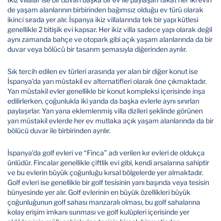
de yaşam alanlarının birbirinden bağımsız olduğu ev türü olarak
ikinci sırada yer alır. İspanya ikiz villalarında tek bir yapı kütlesi
genellikle 2 bitişik evi kapsar. Her ikiz villa sadece yapı olarak değil
aynı zamanda bahçe ve otopark gibi açık yaşam alanlarında da bir
duvar veya bölücü bir tasarım şemasıyla diğerinden ayrılır.
Sık tercih edilen ev türleri arasında yer alan bir diğer konut ise
İspanya’da yarı müstakil ev alternatifleri olarak öne çıkmaktadır.
Yarı müstakil evler genellikle bir konut kompleksi içerisinde inşa
edilirlerken, çoğunlukla iki yanda da başka evlerle aynı sınırları
paylaşırlar. Yan yana eklemlenmiş villa dizileri şeklinde görünen
yarı müstakil evlerde her ev mutlaka açık yaşam alanlarında da bir
bölücü duvar ile birbirinden ayrılır.
İspanya’da golf evleri ve “Finca” adı verilen kır evleri de oldukça
ünlüdür. Fincalar genellikle çiftlik evi gibi, kendi arsalarına sahiptir
ve bu evlerin büyük çoğunluğu kırsal bölgelerde yer almaktadır.
Golf evleri ise genellikle bir golf tesisinin yanı başında veya tesisin
bünyesinde yer alır. Golf evlerinin en büyük özellikleri büyük
çoğunluğunun golf sahası manzaralı olması, bu golf sahalarına
kolay erişim imkanı sunması ve golf kulüpleri içerisinde yer