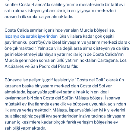
kentler Costa Blanca'da sahile yürüme mesafesinde bir tatil evi
satın almak isteyen yabancılar için en iyi yaşam merkezleri
arasında ilk sıralarda yer almaktadır.
Costa Calida sınırları içerisinde yer alan Murcia bölgesi ise,
İspanya'da satılık işyerinden
lüks villalara kadar çok çeşitli
gayrimenkul portföyüyle ideal bir yaşam ve yatırım merkezi olarak
öne çıkmaktadır. Yalnızca villa değil, arsa almak isteyen ya da kira
geliri elde etmeyi planlayan yatırımcılar için de Costa Calida'nın
Murcia şehrinden sonra en ünlü yatırım noktaları Cartagena, Los
Alcázares ve San Pedro del Pinatar'dır.
Güneyde ise gelişmiş golf tesisleriyle "Costa del Golf" olarak ün
kazanan başka bir yaşam merkezi olan Costa del Sol yer
almaktadır. İspanya'da golf evi satın almak için en ideal
kıyılarından biri olan Costa del Sol'ün Málaga bölgesi, İspanya
müstakil ev fiyatlarında esneklik ve bütçeye uygunluk açısından
ilk sıraya yerleşmektedir. Málaga, İspanya'daki en iyi kıyı evlerini
bulabileceğiniz çeşitli kıyı semtlerinden inziva tadında bir yaşam
sunan iç kesimlere kadar birçok farklı yerleşim bölgesine ev
sahipliği yapmaktadır.