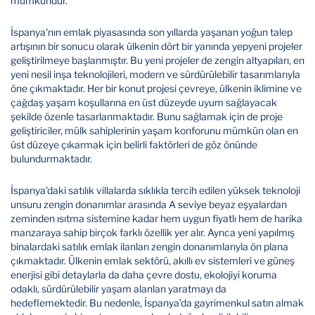
mümkündür.
İspanya'nın emlak piyasasında son yıllarda yaşanan yoğun talep
artışının bir sonucu olarak ülkenin dört bir yanında yepyeni projeler
geliştirilmeye başlanmıştır. Bu yeni projeler de zengin altyapıları, en
yeni nesil inşa teknolojileri, modern ve sürdürülebilir tasarımlarıyla
öne çıkmaktadır. Her bir konut projesi çevreye, ülkenin iklimine ve
çağdaş yaşam koşullarına en üst düzeyde uyum sağlayacak
şekilde özenle tasarlanmaktadır. Bunu sağlamak için de proje
geliştiriciler, mülk sahiplerinin yaşam konforunu mümkün olan en
üst düzeye çıkarmak için belirli faktörleri de göz önünde
bulundurmaktadır.
İspanya'daki satılık villalarda sıklıkla tercih edilen yüksek teknoloji
unsuru zengin donanımlar arasında A seviye beyaz eşyalardan
zeminden ısıtma sistemine kadar hem uygun fiyatlı hem de harika
manzaraya sahip birçok farklı özellik yer alır. Ayrıca yeni yapılmış
binalardaki satılık emlak ilanları zengin donanımlarıyla ön plana
çıkmaktadır. Ülkenin emlak sektörü, akıllı ev sistemleri ve güneş
enerjisi gibi detaylarla da daha çevre dostu, ekolojiyi koruma
odaklı, sürdürülebilir yaşam alanları yaratmayı da
hedeflemektedir. Bu nedenle, İspanya’da gayrimenkul satın almak