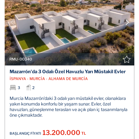
RMU-00340
Mazarrón'da 3 Odalı Özel Havuzlu Yarı Müstakil Evler
İSPANYA - MURCİA - ALHAMA DE MURCİA
3
2
Murcia Mazarrón'daki 3 odalı yarı müstakil evler, olanaklara
yakın konumda konforlu bir yaşam sunar. Evler, özel
havuzları, güneşlenme terasları ve açık plan iç tasarımlarıyla
öne çıkmaktadır.
13.200.000
TL
BAŞLANGIÇ FİYATI