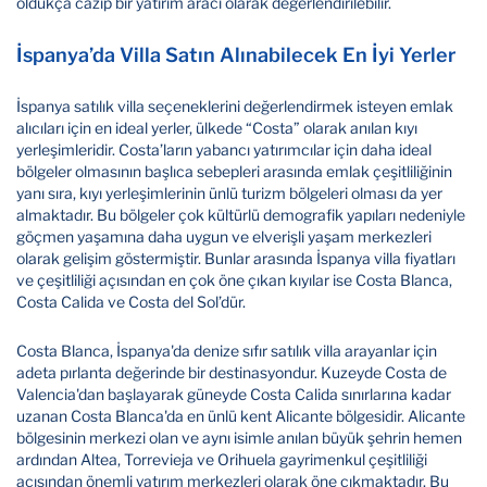
oldukça cazip bir yatırım aracı olarak değerlendirilebilir.
İspanya’da Villa Satın Alınabilecek En İyi Yerler
İspanya satılık villa seçeneklerini değerlendirmek isteyen emlak
alıcıları için en ideal yerler, ülkede “Costa” olarak anılan kıyı
yerleşimleridir. Costa’ların yabancı yatırımcılar için daha ideal
bölgeler olmasının başlıca sebepleri arasında emlak çeşitliliğinin
yanı sıra, kıyı yerleşimlerinin ünlü turizm bölgeleri olması da yer
almaktadır. Bu bölgeler çok kültürlü demografik yapıları nedeniyle
göçmen yaşamına daha uygun ve elverişli yaşam merkezleri
olarak gelişim göstermiştir. Bunlar arasında İspanya villa fiyatları
ve çeşitliliği açısından en çok öne çıkan kıyılar ise Costa Blanca,
Costa Calida ve Costa del Sol’dür.
Costa Blanca, İspanya'da denize sıfır satılık villa arayanlar için
adeta pırlanta değerinde bir destinasyondur. Kuzeyde Costa de
Valencia'dan başlayarak güneyde Costa Calida sınırlarına kadar
uzanan Costa Blanca'da en ünlü kent Alicante bölgesidir. Alicante
bölgesinin merkezi olan ve aynı isimle anılan büyük şehrin hemen
ardından Altea, Torrevieja ve Orihuela gayrimenkul çeşitliliği
açısından önemli yatırım merkezleri olarak öne çıkmaktadır. Bu