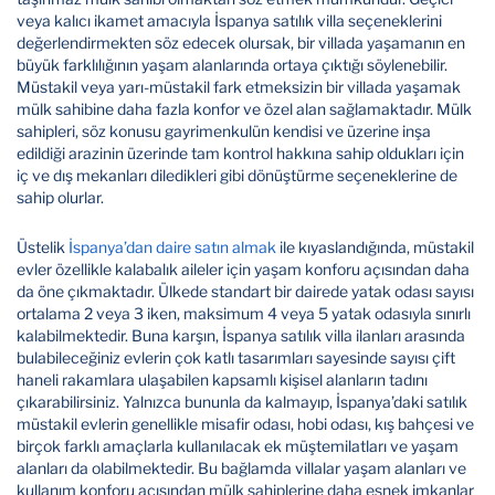
veya kalıcı ikamet amacıyla İspanya satılık villa seçeneklerini
değerlendirmekten söz edecek olursak, bir villada yaşamanın en
büyük farklılığının yaşam alanlarında ortaya çıktığı söylenebilir.
Müstakil veya yarı-müstakil fark etmeksizin bir villada yaşamak
mülk sahibine daha fazla konfor ve özel alan sağlamaktadır. Mülk
sahipleri, söz konusu gayrimenkulün kendisi ve üzerine inşa
edildiği arazinin üzerinde tam kontrol hakkına sahip oldukları için
iç ve dış mekanları diledikleri gibi dönüştürme seçeneklerine de
sahip olurlar.
Üstelik
İspanya’dan daire satın almak
ile kıyaslandığında, müstakil
evler özellikle kalabalık aileler için yaşam konforu açısından daha
da öne çıkmaktadır. Ülkede standart bir dairede yatak odası sayısı
ortalama 2 veya 3 iken, maksimum 4 veya 5 yatak odasıyla sınırlı
kalabilmektedir. Buna karşın, İspanya satılık villa ilanları arasında
bulabileceğiniz evlerin çok katlı tasarımları sayesinde sayısı çift
haneli rakamlara ulaşabilen kapsamlı kişisel alanların tadını
çıkarabilirsiniz. Yalnızca bununla da kalmayıp, İspanya’daki satılık
müstakil evlerin genellikle misafir odası, hobi odası, kış bahçesi ve
birçok farklı amaçlarla kullanılacak ek müştemilatları ve yaşam
alanları da olabilmektedir. Bu bağlamda villalar yaşam alanları ve
kullanım konforu açısından mülk sahiplerine daha esnek imkanlar