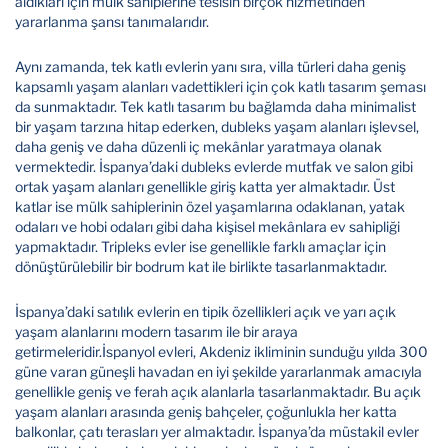
aldıkları için mülk sahiplerine tesisin birçok hizmetinden
yararlanma şansı tanımalarıdır.
Aynı zamanda, tek katlı evlerin yanı sıra, villa türleri daha geniş
kapsamlı yaşam alanları vadettikleri için çok katlı tasarım şeması
da sunmaktadır. Tek katlı tasarım bu bağlamda daha minimalist
bir yaşam tarzına hitap ederken, dubleks yaşam alanları işlevsel,
daha geniş ve daha düzenli iç mekânlar yaratmaya olanak
vermektedir. İspanya’daki dubleks evlerde mutfak ve salon gibi
ortak yaşam alanları genellikle giriş katta yer almaktadır. Üst
katlar ise mülk sahiplerinin özel yaşamlarına odaklanan, yatak
odaları ve hobi odaları gibi daha kişisel mekânlara ev sahipliği
yapmaktadır. Tripleks evler ise genellikle farklı amaçlar için
dönüştürülebilir bir bodrum kat ile birlikte tasarlanmaktadır.
İspanya’daki satılık evlerin en tipik özellikleri açık ve yarı açık
yaşam alanlarını modern tasarım ile bir araya
getirmeleridir.İspanyol evleri, Akdeniz ikliminin sunduğu yılda 300
güne varan güneşli havadan en iyi şekilde yararlanmak amacıyla
genellikle geniş ve ferah açık alanlarla tasarlanmaktadır. Bu açık
yaşam alanları arasında geniş bahçeler, çoğunlukla her katta
balkonlar, çatı terasları yer almaktadır. İspanya’da müstakil evler