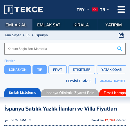
TRY
TR
EMLAK AL
EMLAK SAT
KİRALA
YATIRIM
Ana Sayfa
Ev
İspanya
Filtreler
LOKASYON
TİP
FİYAT
ETİKETLER
YATAK ODASI
HEPSİNİ TEMİZLE
ARAMAYI KAYDET
Emlak Listeleme
İspanya Ofisimizi Ziyaret Edin
Fırsat Kampanya
İspanya Satılık Yazlık İlanları ve Villa Fiyatları
SIRALAMA
Emlakları
12 / 324
Göster