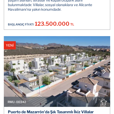
yaşam alanları, teraslar ve kapalı otopark alanı
bulunmaktadır. Villalar, sosyal olanaklara ve Alicante
Havalimanı’na yakın konumdadır.
123.500.000
TL
BAŞLANGIÇ FİYATI
YENİ
RMU-00342
Puerto de Mazarrón'da Şık Tasarımlı İkiz Villalar